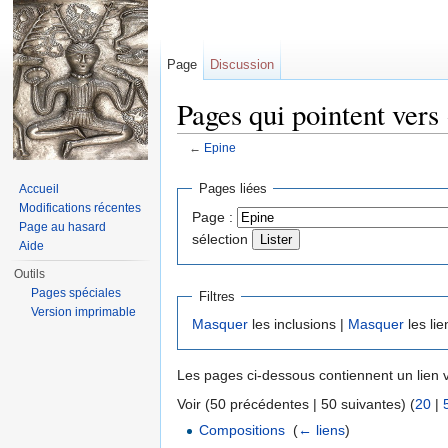
Page
Discussion
Pages qui pointent vers
←
Epine
Aller à :
navigation
,
rechercher
Pages liées
Accueil
Modifications récentes
Page :
Page au hasard
sélection
Aide
Outils
Pages spéciales
Filtres
Version imprimable
Masquer
les inclusions |
Masquer
les lie
Les pages ci-dessous contiennent un lien 
Voir (50 précédentes | 50 suivantes) (
20
|
Compositions
‎
(
← liens
)