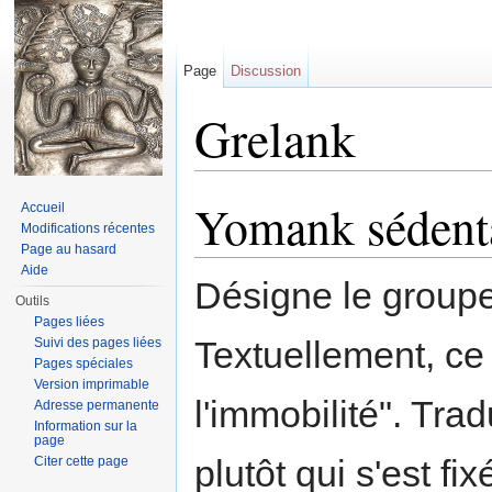
Page
Discussion
Grelank
Aller à :
navigation
,
rechercher
Yomank sédent
Accueil
Modifications récentes
Page au hasard
Aide
Désigne le group
Outils
Pages liées
Textuellement, ce 
Suivi des pages liées
Pages spéciales
Version imprimable
l'immobilité". Trad
Adresse permanente
Information sur la
page
plutôt qui s'est f
Citer cette page